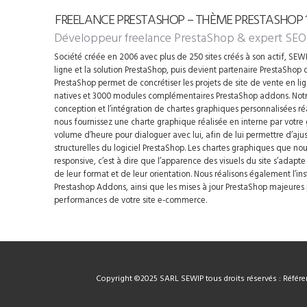
FREELANCE PRESTASHOP – THÈME PRESTASHOP 1.
Développeur freelance PrestaShop
& expert SEO
Société créée en 2006 avec plus de 250 sites créés à son actif, SEWIP
ligne et la solution PrestaShop, puis devient partenaire PrestaShop d
PrestaShop permet de concrétiser les projets de site de vente en li
natives et 3000 modules complémentaires PrestaShop addons. Notre
conception et l’intégration de chartes graphiques personnalisées ré
nous fournissez une charte graphique réalisée en interne par votre
volume d’heure pour dialoguer avec lui, afin de lui permettre d’ajus
structurelles du logiciel PrestaShop. Les chartes graphiques que n
responsive, c’est à dire que l’apparence des visuels du site s’adapt
de leur format et de leur orientation. Nous réalisons également l’i
Prestashop Addons, ainsi que les mises à jour PrestaShop majeures p
performances de votre site e-commerce.
Copyright ©2025 SARL SEWIP tous droits réservés : Référen