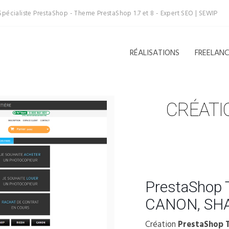
Spécialiste PrestaShop - Theme PrestaShop 1.7 et 8 - Expert SEO | SEWIP
RÉALISATIONS
FREELAN
CRÉATI
PrestaShop 
CANON, SHA
Création
PrestaShop 