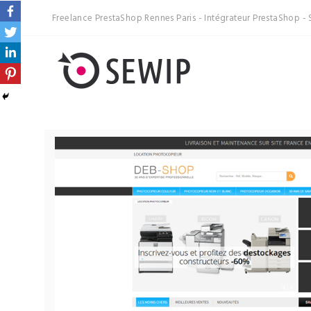
Freelance PrestaShop Rennes Paris - Intégrateur PrestaShop - 