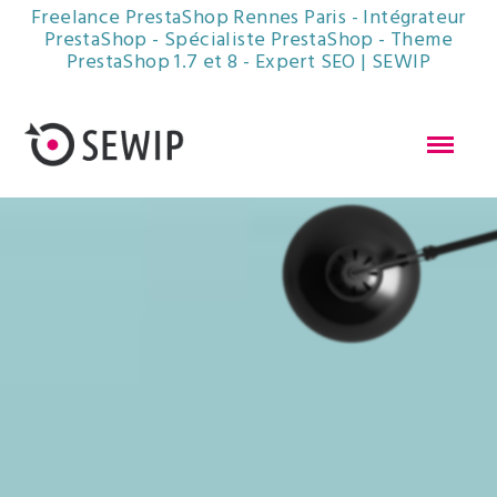
Freelance PrestaShop Rennes Paris - Intégrateur
PrestaShop - Spécialiste PrestaShop - Theme
PrestaShop 1.7 et 8 - Expert SEO | SEWIP