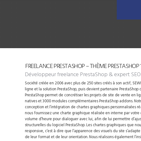
FREELANCE PRESTASHOP – THÈME PRESTASHOP 1.
Développeur freelance PrestaShop
& expert SEO
Société créée en 2006 avec plus de 250 sites créés à son actif, SEWIP
ligne et la solution PrestaShop, puis devient partenaire PrestaShop d
PrestaShop permet de concrétiser les projets de site de vente en li
natives et 3000 modules complémentaires PrestaShop addons. Notre
conception et l’intégration de chartes graphiques personnalisées ré
nous fournissez une charte graphique réalisée en interne par votre
volume d’heure pour dialoguer avec lui, afin de lui permettre d’ajus
structurelles du logiciel PrestaShop. Les chartes graphiques que n
responsive, c’est à dire que l’apparence des visuels du site s’adapt
de leur format et de leur orientation. Nous réalisons également l’i