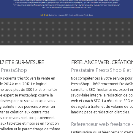
7 ET 8 SUR-MESURE
FREELANCE WEB : CRÉATIO
 PrestaShop
Prestataire PrestaShop 8 et 
 s'oriente très tôt vers la vente en
Nos compétences à votre service pour 
e 2014 à mai 2017. Le logiciel
PrestaShop – Référencement PrestaSh
gne avec plus de 300 fonctionnalités
consultant SEO freelance est expert 
 expertise PrestaShop couvre la
savoir-faire intègre la rédaction de 
alisées par nos soins. Lorsque vous
web et coach SEO. La rédaction SEO es
 graphiste nous pouvons prévoir un
des sujets à traiter et du volume de c
ter sa création aux contraintes
landing page et rédaction d’articles.
ous concevons sont obligatoirement
Referenceur web freelance
e aux tablettes et mobiles en fonction
nstallation et le paramétrage de thème
Optimisation du référencement Presta