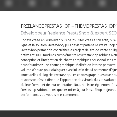
FREELANCE PRESTASHOP – THÈME PRESTASHOP 1.
Développeur freelance PrestaShop
& expert SEO
Société créée en 2006 avec plus de 250 sites créés à son actif, SEWIP
ligne et la solution PrestaShop, puis devient partenaire PrestaShop d
PrestaShop permet de concrétiser les projets de site de vente en li
natives et 3000 modules complémentaires PrestaShop addons. Notre
conception et l’intégration de chartes graphiques personnalisées ré
nous fournissez une charte graphique réalisée en interne par votre
volume d’heure pour dialoguer avec lui, afin de lui permettre d’ajus
structurelles du logiciel PrestaShop. Les chartes graphiques que n
responsive, c’est à dire que l’apparence des visuels du site s’adapt
de leur format et de leur orientation. Nous réalisons également l’i
Prestashop Addons, ainsi que les mises à jour PrestaShop majeures p
performances de votre site e-commerce.