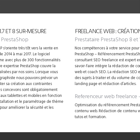
7 ET 8 SUR-MESURE
FREELANCE WEB : CRÉATIO
 PrestaShop
Prestataire PrestaShop 8 et 
 s'oriente très tôt vers la vente en
Nos compétences à votre service pour 
e 2014 à mai 2017. Le logiciel
PrestaShop – Référencement PrestaSh
gne avec plus de 300 fonctionnalités
consultant SEO freelance est expert 
 expertise PrestaShop couvre la
savoir-faire intègre la rédaction de 
alisées par nos soins. Lorsque vous
web et coach SEO. La rédaction SEO es
 graphiste nous pouvons prévoir un
des sujets à traiter et du volume de c
ter sa création aux contraintes
landing page et rédaction d’articles.
ous concevons sont obligatoirement
Referenceur web freelance
e aux tablettes et mobiles en fonction
nstallation et le paramétrage de thème
Optimisation du référencement Presta
our améliorer la sécurité et les
contenu web. Rédaction de contenu web
tutos et formation.