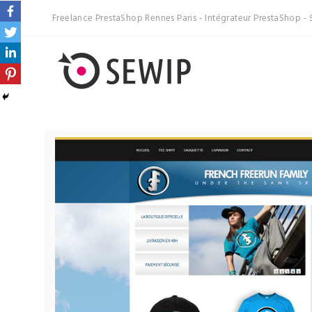
Freelance PrestaShop Rennes Paris - Intégrateur PrestaShop - 