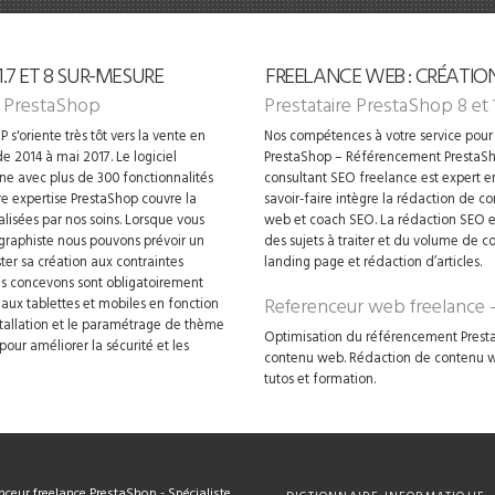
7 ET 8 SUR-MESURE
FREELANCE WEB : CRÉATIO
 PrestaShop
Prestataire PrestaShop 8 et 
 s'oriente très tôt vers la vente en
Nos compétences à votre service pour 
e 2014 à mai 2017. Le logiciel
PrestaShop – Référencement PrestaSh
gne avec plus de 300 fonctionnalités
consultant SEO freelance est expert 
 expertise PrestaShop couvre la
savoir-faire intègre la rédaction de 
alisées par nos soins. Lorsque vous
web et coach SEO. La rédaction SEO es
 graphiste nous pouvons prévoir un
des sujets à traiter et du volume de c
ter sa création aux contraintes
landing page et rédaction d’articles.
ous concevons sont obligatoirement
Referenceur web freelance
e aux tablettes et mobiles en fonction
nstallation et le paramétrage de thème
Optimisation du référencement Presta
our améliorer la sécurité et les
contenu web. Rédaction de contenu web
tutos et formation.
ceur freelance PrestaShop - Spécialiste