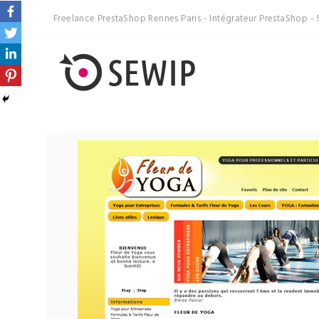
Freelance PrestaShop Rennes Paris - Intégrateur PrestaShop - 