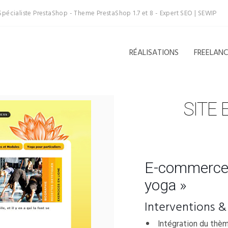
Spécialiste PrestaShop - Theme PrestaShop 1.7 et 8 - Expert SEO | SEWIP
RÉALISATIONS
FREELAN
SITE
E-commerce 
yoga »
Interventions &
Intégration du thè