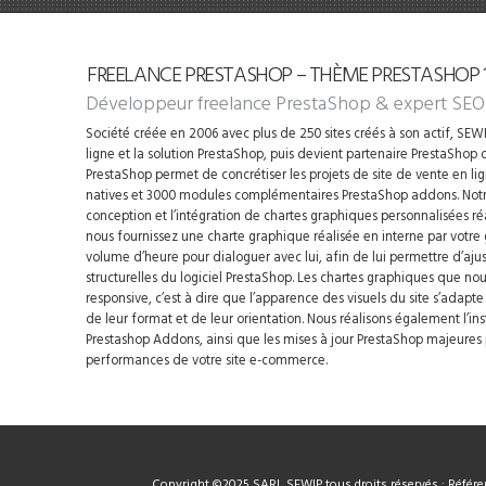
FREELANCE PRESTASHOP – THÈME PRESTASHOP 1.
Développeur freelance PrestaShop
& expert SEO
Société créée en 2006 avec plus de 250 sites créés à son actif, SEWIP
ligne et la solution PrestaShop, puis devient partenaire PrestaShop d
PrestaShop permet de concrétiser les projets de site de vente en li
natives et 3000 modules complémentaires PrestaShop addons. Notre
conception et l’intégration de chartes graphiques personnalisées ré
nous fournissez une charte graphique réalisée en interne par votre
volume d’heure pour dialoguer avec lui, afin de lui permettre d’ajus
structurelles du logiciel PrestaShop. Les chartes graphiques que n
responsive, c’est à dire que l’apparence des visuels du site s’adapt
de leur format et de leur orientation. Nous réalisons également l’i
Prestashop Addons, ainsi que les mises à jour PrestaShop majeures p
performances de votre site e-commerce.
Copyright ©2025 SARL SEWIP tous droits réservés : Référen