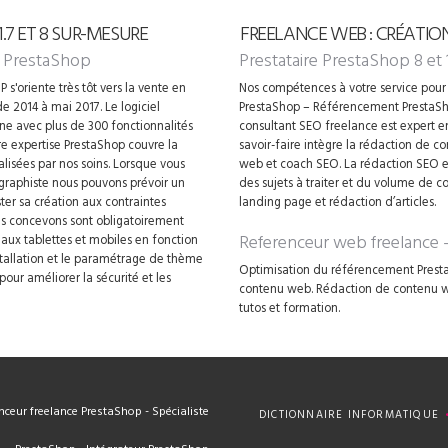
7 ET 8 SUR-MESURE
FREELANCE WEB : CRÉATIO
 PrestaShop
Prestataire PrestaShop 8 et 
 s'oriente très tôt vers la vente en
Nos compétences à votre service pour 
e 2014 à mai 2017. Le logiciel
PrestaShop – Référencement PrestaSh
gne avec plus de 300 fonctionnalités
consultant SEO freelance est expert 
 expertise PrestaShop couvre la
savoir-faire intègre la rédaction de 
alisées par nos soins. Lorsque vous
web et coach SEO. La rédaction SEO es
 graphiste nous pouvons prévoir un
des sujets à traiter et du volume de c
ter sa création aux contraintes
landing page et rédaction d’articles.
ous concevons sont obligatoirement
Referenceur web freelance
e aux tablettes et mobiles en fonction
nstallation et le paramétrage de thème
Optimisation du référencement Presta
our améliorer la sécurité et les
contenu web. Rédaction de contenu web
tutos et formation.
ceur freelance PrestaShop - Spécialiste
DICTIONNAIRE INFORMATIQUE
PrestaShop - Intégrateur PrestaShop