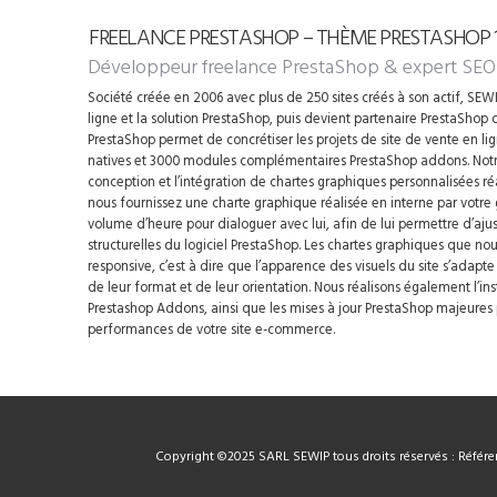
FREELANCE PRESTASHOP – THÈME PRESTASHOP 1.
Développeur freelance PrestaShop
& expert SEO
Société créée en 2006 avec plus de 250 sites créés à son actif, SEWIP
ligne et la solution PrestaShop, puis devient partenaire PrestaShop d
PrestaShop permet de concrétiser les projets de site de vente en li
natives et 3000 modules complémentaires PrestaShop addons. Notre
conception et l’intégration de chartes graphiques personnalisées ré
nous fournissez une charte graphique réalisée en interne par votre
volume d’heure pour dialoguer avec lui, afin de lui permettre d’ajus
structurelles du logiciel PrestaShop. Les chartes graphiques que n
responsive, c’est à dire que l’apparence des visuels du site s’adapt
de leur format et de leur orientation. Nous réalisons également l’i
Prestashop Addons, ainsi que les mises à jour PrestaShop majeures p
performances de votre site e-commerce.
Copyright ©2025 SARL SEWIP tous droits réservés : Référen