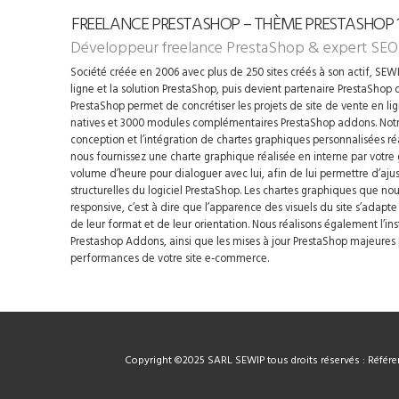
FREELANCE PRESTASHOP – THÈME PRESTASHOP 1.
Développeur freelance PrestaShop
& expert SEO
Société créée en 2006 avec plus de 250 sites créés à son actif, SEWIP
ligne et la solution PrestaShop, puis devient partenaire PrestaShop d
PrestaShop permet de concrétiser les projets de site de vente en li
natives et 3000 modules complémentaires PrestaShop addons. Notre
conception et l’intégration de chartes graphiques personnalisées ré
nous fournissez une charte graphique réalisée en interne par votre
volume d’heure pour dialoguer avec lui, afin de lui permettre d’ajus
structurelles du logiciel PrestaShop. Les chartes graphiques que n
responsive, c’est à dire que l’apparence des visuels du site s’adapt
de leur format et de leur orientation. Nous réalisons également l’i
Prestashop Addons, ainsi que les mises à jour PrestaShop majeures p
performances de votre site e-commerce.
Copyright ©2025 SARL SEWIP tous droits réservés : Référen