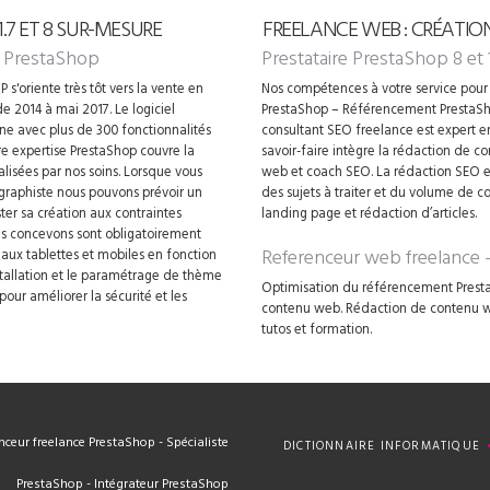
7 ET 8 SUR-MESURE
FREELANCE WEB : CRÉATIO
 PrestaShop
Prestataire PrestaShop 8 et 
 s'oriente très tôt vers la vente en
Nos compétences à votre service pour 
e 2014 à mai 2017. Le logiciel
PrestaShop – Référencement PrestaSh
gne avec plus de 300 fonctionnalités
consultant SEO freelance est expert 
 expertise PrestaShop couvre la
savoir-faire intègre la rédaction de 
alisées par nos soins. Lorsque vous
web et coach SEO. La rédaction SEO es
 graphiste nous pouvons prévoir un
des sujets à traiter et du volume de c
ter sa création aux contraintes
landing page et rédaction d’articles.
ous concevons sont obligatoirement
Referenceur web freelance
e aux tablettes et mobiles en fonction
nstallation et le paramétrage de thème
Optimisation du référencement Presta
our améliorer la sécurité et les
contenu web. Rédaction de contenu web
tutos et formation.
ceur freelance PrestaShop - Spécialiste
DICTIONNAIRE INFORMATIQUE
PrestaShop - Intégrateur PrestaShop