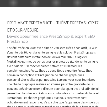
FREELANCE PRESTASHOP – THÈME PRESTASHOP 1.7
ET 8 SUR-MESURE
Développeur freelance PrestaShop
& expert SEO
PrestaShop
Société créée en 2006 avec plus de 250 sites créés à son actif, SEWIP
s'oriente très tôt vers la vente en ligne et la solution PrestaShop, puis
devient partenaire PrestaShop de 2014 à mai 2017. Le logiciel
PrestaShop permet de concrétiser les projets de site de vente en ligne
avec plus de 300 fonctionnalités natives et 3000 modules
complémentaires PrestaShop addons. Notre expertise PrestaShop
couvre la conception et l’intégration de chartes graphiques
personnalisées réalisées par nos soins. Lorsque vous nous fournissez
une charte graphique réalisée en interne par votre graphiste nous
pouvons prévoir un volume d’heure pour dialoguer avec lui, afin de lui
permettre d’ajuster sa création aux contraintes structurelles du logiciel
PrestaShop. Les chartes graphiques que nous concevons sont
obligatoirement responsive, c’est à dire que l’apparence des visuels du
site s’adapte aux tablettes et mobiles en fonction de leur format et de